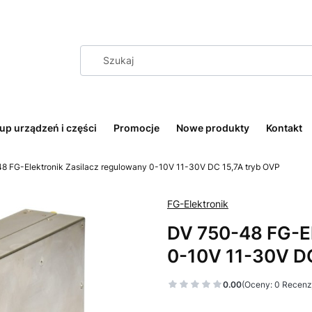
up urządzeń i części
Promocje
Nowe produkty
Kontakt
8 FG-Elektronik Zasilacz regulowany 0-10V 11-30V DC 15,7A tryb OVP
FG-Elektronik
DV 750-48 FG-El
0-10V 11-30V DC
0.00
(Oceny: 0 Recenzj