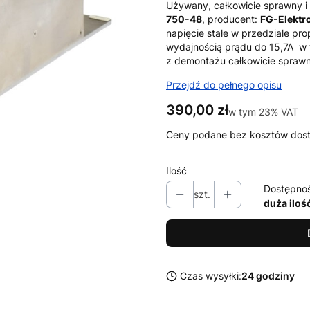
Używany, całkowicie sprawny i
750-48
, producent:
FG-Elektr
napięcie stałe w przedziale pr
wydajnością prądu do 15,7A w t
z demontażu całkowicie spraw
Przejdź do pełnego opisu
Cena
390,00 zł
w tym 23% VAT
w tym
23%
VAT
Ceny podane bez kosztów dos
Ilość
Dostępno
szt.
duża iloś
Czas wysyłki:
24 godziny