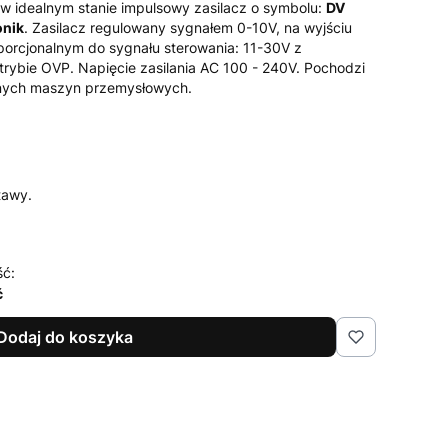
 w idealnym stanie impulsowy zasilacz o symbolu:
DV
onik
. Zasilacz regulowany sygnałem 0-10V, na wyjściu
oporcjonalnym do sygnału sterowania: 11-30V z
rybie OVP. Napięcie zasilania AC 100 - 240V. Pochodzi
nych maszyn przemysłowych.
tawy.
ść:
ć
Dodaj do koszyka