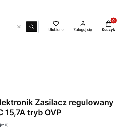
Produkty w kos
Wyczyść
Szukaj
Ulubione
Zaloguj się
Koszyk
ektronik Zasilacz regulowany
 15,7A tryb OVP
e: 0)