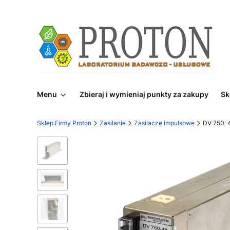
Menu
Zbieraj i wymieniaj punkty za zakupy
Sk
Sklep Firmy Proton
Zasilanie
Zasilacze impulsowe
DV 750-4