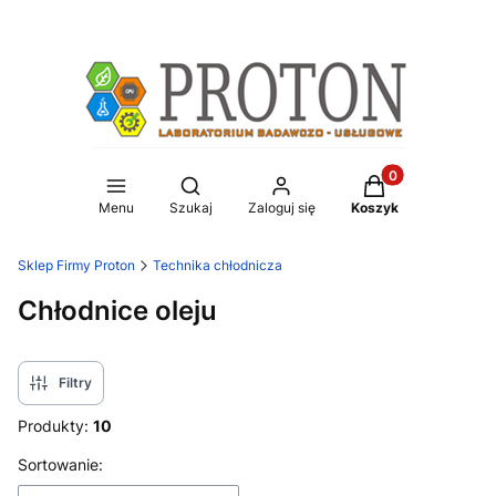
Produkty w koszy
Otwórz wyszukiwarkę
Menu
Szukaj
Zaloguj się
Koszyk
Sklep Firmy Proton
Technika chłodnicza
Chłodnice oleju
Filtry
Produkty:
10
Lista produktów
Sortowanie: