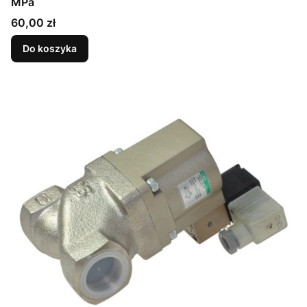
MPa
Cena
60,00 zł
Do koszyka