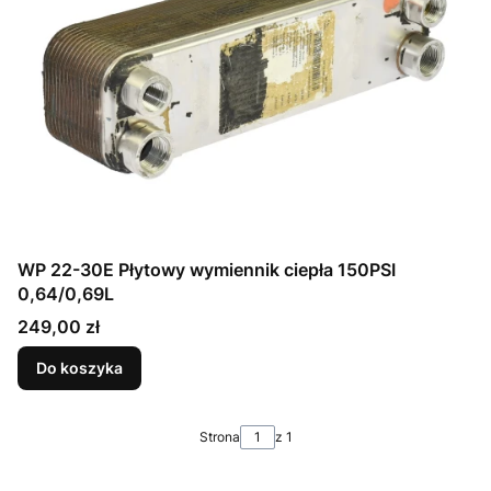
WP 22-30E Płytowy wymiennik ciepła 150PSI
0,64/0,69L
Cena
249,00 zł
Do koszyka
Strona
z 1