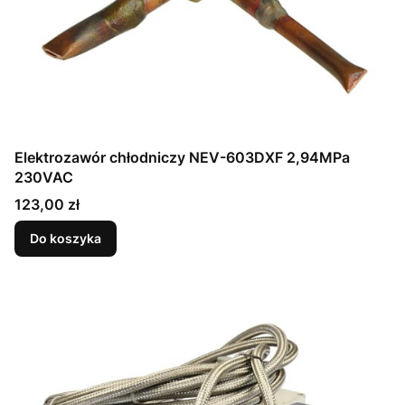
Elektrozawór chłodniczy NEV-603DXF 2,94MPa
230VAC
Cena
123,00 zł
Do koszyka