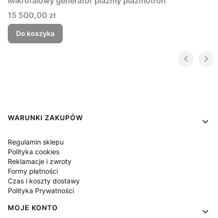
Mikrofalowy generator plazmy plazmotron
Cena
15 500,00 zł
Do koszyka
Linki w stopce
WARUNKI ZAKUPÓW
Regulamin sklepu
Polityka cookies
Reklamacje i zwroty
Formy płatności
Czas i koszty dostawy
Polityka Prywatności
MOJE KONTO