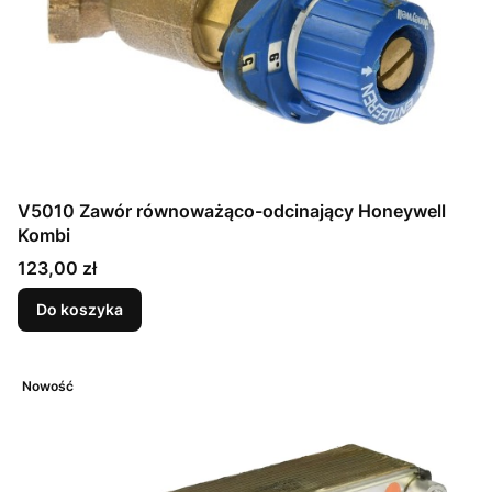
V5010 Zawór równoważąco-odcinający Honeywell
Kombi
Cena
123,00 zł
Do koszyka
Nowość