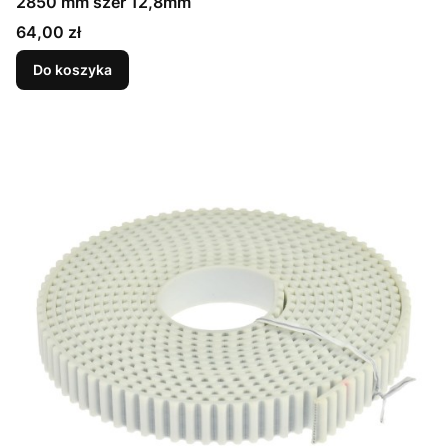
2850 mm szer 12,8mm
Cena
64,00 zł
Do koszyka