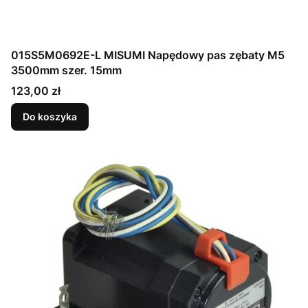
015S5M0692E-L MISUMI Napędowy pas zębaty M5
3500mm szer. 15mm
Cena
123,00 zł
Do koszyka