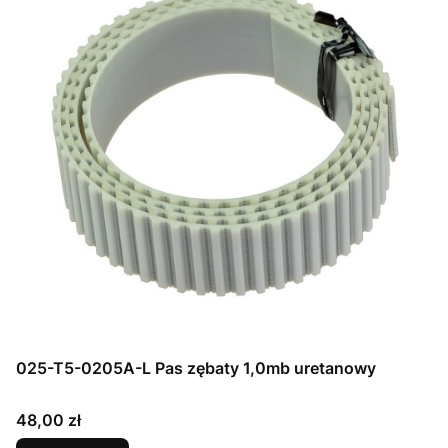
025-T5-0205A-L Pas zębaty 1,0mb uretanowy
Cena
48,00 zł