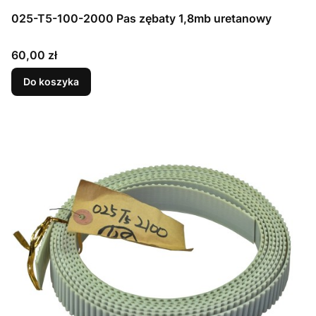
025-T5-100-2000 Pas zębaty 1,8mb uretanowy
Cena
60,00 zł
Do koszyka