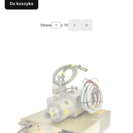
Do koszyka
Strona
z 70
Przejdź do ostatniej s