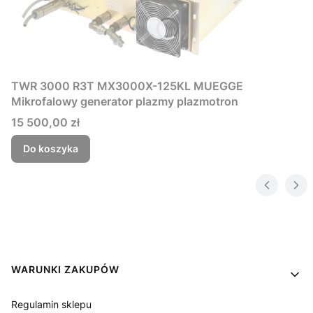
TWR 3000 R3T MX3000X-125KL MUEGGE
Mikrofalowy generator plazmy plazmotron
Cena
15 500,00 zł
Do koszyka
Linki w stopce
WARUNKI ZAKUPÓW
Regulamin sklepu