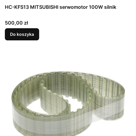
HC-KFS13 MITSUBISHI serwomotor 100W silnik
Cena
500,00 zł
Do koszyka