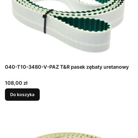
040-T10-3480-V-PAZ T&R pasek zębaty uretanowy
Cena
108,00 zł
Do koszyka