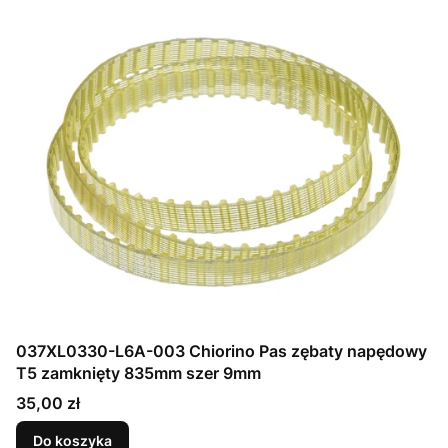
037XL0330-L6A-003 Chiorino Pas zębaty napędowy
T5 zamknięty 835mm szer 9mm
Cena
35,00 zł
Do koszyka