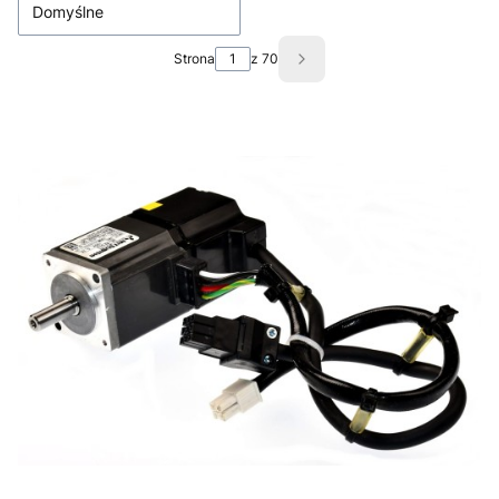
Domyślne
Strona
z 70
Następne produkty