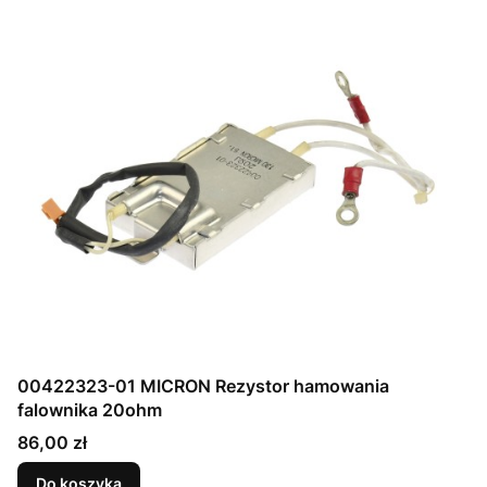
00422323-01 MICRON Rezystor hamowania
falownika 20ohm
Cena
86,00 zł
Do koszyka