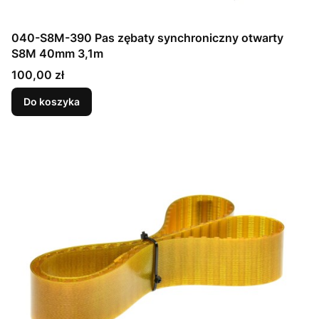
040-S8M-390 Pas zębaty synchroniczny otwarty
S8M 40mm 3,1m
Cena
100,00 zł
Do koszyka