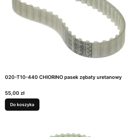
020-T10-440 CHIORINO pasek zębaty uretanowy
Cena
55,00 zł
Do koszyka