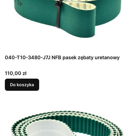
040-T10-3480-J7J NFB pasek zębaty uretanowy
Cena
110,00 zł
Do koszyka