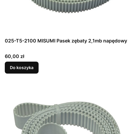
025-T5-2100 MISUMI Pasek zębaty 2,1mb napędowy
Cena
60,00 zł
Do koszyka