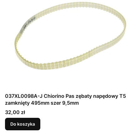
037XL0098A-J Chiorino Pas zębaty napędowy T5
zamknięty 495mm szer 9,5mm
Cena
32,00 zł
Do koszyka