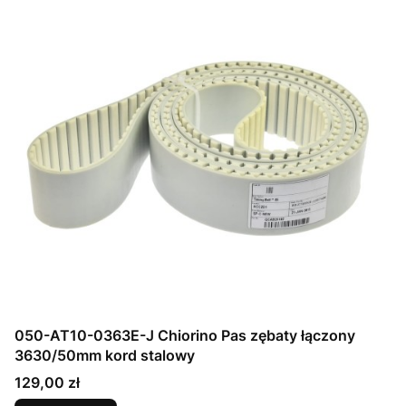
050-AT10-0363E-J Chiorino Pas zębaty łączony
3630/50mm kord stalowy
Cena
129,00 zł