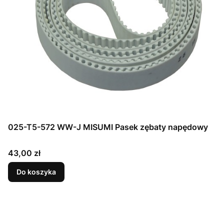
025-T5-572 WW-J MISUMI Pasek zębaty napędowy
Cena
43,00 zł
Do koszyka