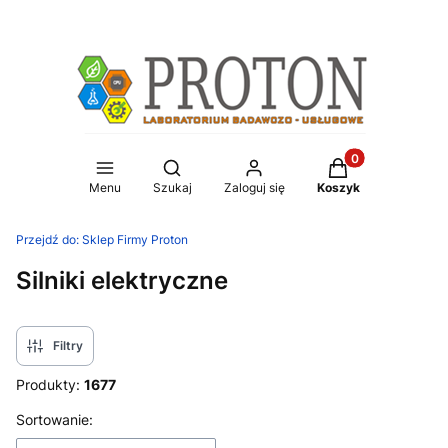
Produkty w koszy
Otwórz wyszukiwarkę
Menu
Szukaj
Zaloguj się
Koszyk
Przejdź do:
Sklep Firmy Proton
Silniki elektryczne
Filtry
Produkty:
1677
Lista produktów
Sortowanie: